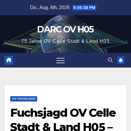
Zum
Do.. Aug. 6th, 2026
9:05:38 PM
Inhalt
springen
DARC OV H05
75 Jahre OV Celle Stadt & Land H05
OV FUCHSJAGD
Fuchsjagd OV Celle
Stadt & Land H05 –