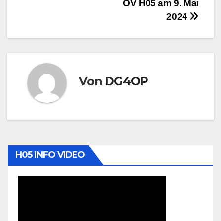
OV H05 am 9. Mai
2024
Von
DG4OP
H05 INFO VIDEO