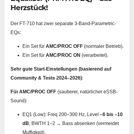
Herzstück!
Der FT-710 hat zwei separate 3-Band-Parametric-
EQs:
Ein Set für
AMC/PROC OFF
(normaler Betrieb).
Ein Set für
AMC/PROC ON
(verarbeitet).
Sehr gute Start-Einstellungen (basierend auf
Community & Tests 2024–2026)
:
Für AMC/PROC OFF
(sauberer, natürlicher eSSB-
Sound):
EQ1 (Low): Freq 200–300 Hz, Level
–6 bis –10
dB
, BWTH 1–2 → Bass absenken (vermeidet
Muffigkeit).