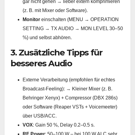
gar nicht gehen → lieber extern komprimieren
(z. B. mit Mixer oder Software).
Monitor
einschalten (MENU → OPERATION
SETTING → TX AUDIO → MON LEVEL 30–50
%) und selbst abhören.
3. Zusätzliche Tipps für
besseres Audio
Externe Verarbeitung (empfohlen für echtes
Broadcast-Feeling): → Kleiner Mixer (z. B.
Behringer Xenyx) + Compressor (DBX 286s)
oder Software (Reaper VSTs + Voicemeeter)
über USB/ACC.
VOX
: Gain 50 %, Delay 0.2–0.5 s.
RF Power
: 50–100 W – bei 100 W ALC sehr