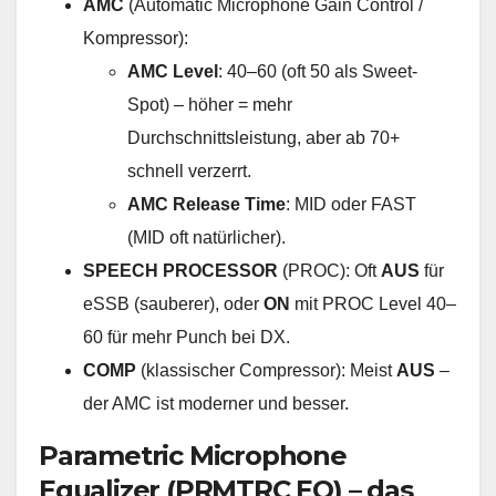
AMC
(Automatic Microphone Gain Control /
Kompressor):
AMC Level
: 40–60 (oft 50 als Sweet-
Spot) – höher = mehr
Durchschnittsleistung, aber ab 70+
schnell verzerrt.
AMC Release Time
: MID oder FAST
(MID oft natürlicher).
SPEECH PROCESSOR
(PROC): Oft
AUS
für
eSSB (sauberer), oder
ON
mit PROC Level 40–
60 für mehr Punch bei DX.
COMP
(klassischer Compressor): Meist
AUS
–
der AMC ist moderner und besser.
Parametric Microphone
Equalizer (PRMTRC EQ) – das