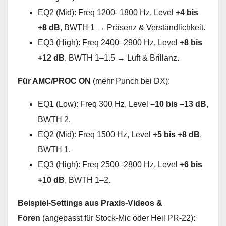
EQ2 (Mid): Freq 1200–1800 Hz, Level
+4 bis
+8 dB
, BWTH 1 → Präsenz & Verständlichkeit.
EQ3 (High): Freq 2400–2900 Hz, Level
+8 bis
+12 dB
, BWTH 1–1.5 → Luft & Brillanz.
Für AMC/PROC ON
(mehr Punch bei DX):
EQ1 (Low): Freq 300 Hz, Level
–10 bis –13 dB
,
BWTH 2.
EQ2 (Mid): Freq 1500 Hz, Level
+5 bis +8 dB
,
BWTH 1.
EQ3 (High): Freq 2500–2800 Hz, Level
+6 bis
+10 dB
, BWTH 1–2.
Beispiel-Settings aus Praxis-Videos &
Foren
(angepasst für Stock-Mic oder Heil PR-22):