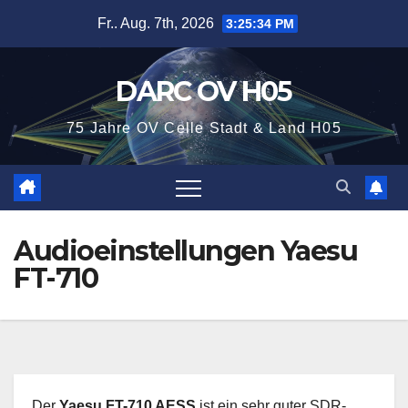
Zum
Fr.. Aug. 7th, 2026
3:25:35 PM
Inhalt
springen
DARC OV H05
75 Jahre OV Celle Stadt & Land H05
Audioeinstellungen Yaesu
FT-710
Der
Yaesu FT-710 AESS
ist ein sehr guter SDR-