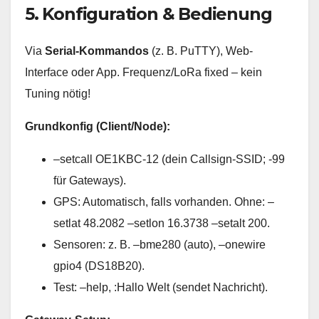
5. Konfiguration & Bedienung
Via
Serial-Kommandos
(z. B. PuTTY), Web-
Interface oder App. Frequenz/LoRa fixed – kein
Tuning nötig!
Grundkonfig (Client/Node):
–setcall OE1KBC-12 (dein Callsign-SSID; -99
für Gateways).
GPS: Automatisch, falls vorhanden. Ohne: –
setlat 48.2082 –setlon 16.3738 –setalt 200.
Sensoren: z. B. –bme280 (auto), –onewire
gpio4 (DS18B20).
Test: –help, :Hallo Welt (sendet Nachricht).