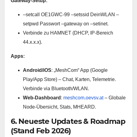
Gateway-Setup:
–setcall OE1GWC-99 –setssid DeinWLAN –
setpwd Passwort –gateway on –setinet.
Verbinde zu HAMNET (DHCP, IP-Bereich
44.x.x.x).
Apps:
Android/iOS
: „MeshCom“ App (Google
Play/App Store) – Chat, Karten, Telemetrie.
Verbinde via Bluetooth/WLAN.
Web-Dashboard
:
meshcom.oevsv.at
– Globale
Node-Übersicht, Stats, MHEARD.
6. Neueste Updates & Roadmap
(Stand Feb 2026)