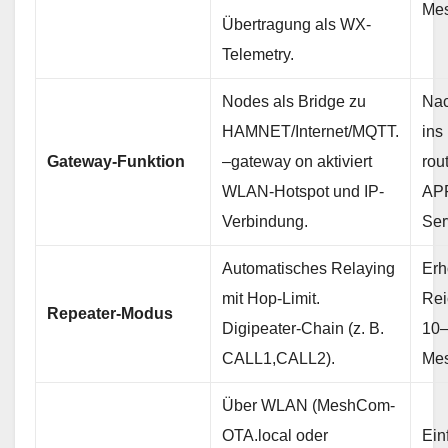
Mes
Übertragung als WX-
Telemetry.
Nodes als Bridge zu
Nac
HAMNET/Internet/MQTT.
ins 
Gateway-Funktion
–gateway on aktiviert
rou
WLAN-Hotspot und IP-
AP
Verbindung.
Ser
Automatisches Relaying
Erh
mit Hop-Limit.
Rei
Repeater-Modus
Digipeater-Chain (z. B.
10–
CALL1,CALL2).
Mes
Über WLAN (MeshCom-
OTA.local oder
Ein