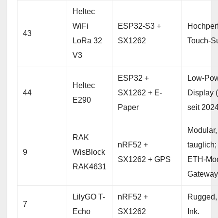
Heltec
WiFi
ESP32-S3 +
Hochperf
43
LoRa 32
SX1262
Touch-Su
V3
ESP32 +
Low-Pow
Heltec
44
SX1262 + E-
Display 
E290
Paper
seit 2024
Modular, 
RAK
nRF52 +
tauglich;
9
WisBlock
SX1262 + GPS
ETH-Mod
RAK4631
Gateway
LilyGO T-
nRF52 +
Rugged, 
7
Echo
SX1262
Ink.