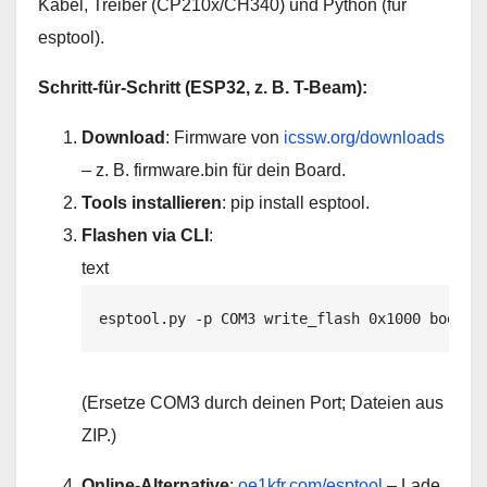
Kabel, Treiber (CP210x/CH340) und Python (für
esptool).
Schritt-für-Schritt (ESP32, z. B. T-Beam):
Download
: Firmware von
icssw.org/downloads
– z. B. firmware.bin für dein Board.
Tools installieren
: pip install esptool.
Flashen via CLI
:
text
esptool.py -p COM3 write_flash 0x1000 bootlo
(Ersetze COM3 durch deinen Port; Dateien aus
ZIP.)
Online-Alternative
:
oe1kfr.com/esptool
– Lade