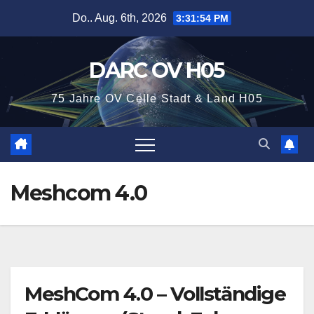
Zum
Do.. Aug. 6th, 2026
3:31:55 PM
Inhalt
springen
DARC OV H05
75 Jahre OV Celle Stadt & Land H05
Meshcom 4.0
MeshCom 4.0 – Vollständige