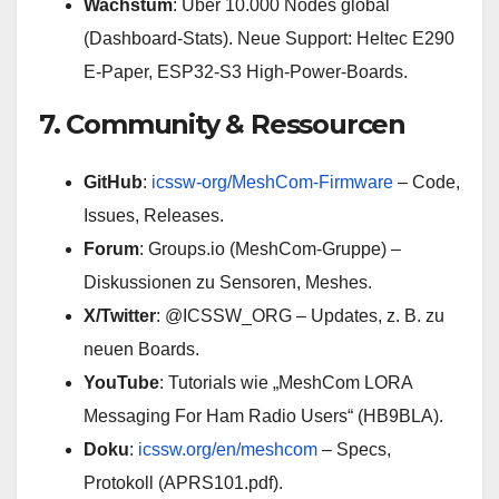
Wachstum
: Über 10.000 Nodes global
(Dashboard-Stats). Neue Support: Heltec E290
E-Paper, ESP32-S3 High-Power-Boards.
7. Community & Ressourcen
GitHub
:
icssw-org/MeshCom-Firmware
– Code,
Issues, Releases.
Forum
: Groups.io (MeshCom-Gruppe) –
Diskussionen zu Sensoren, Meshes.
X/Twitter
: @ICSSW_ORG – Updates, z. B. zu
neuen Boards.
YouTube
: Tutorials wie „MeshCom LORA
Messaging For Ham Radio Users“ (HB9BLA).
Doku
:
icssw.org/en/meshcom
– Specs,
Protokoll (APRS101.pdf).