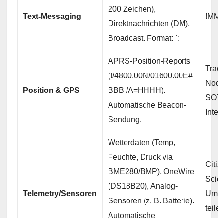
200 Zeichen),
Text-Messaging
!M
Direktnachrichten (DM),
Broadcast. Format: `:
APRS-Position-Reports
Tra
(!/4800.00N/01600.00E#
Nod
Position & GPS
BBB /A=HHHH).
SO
Automatische Beacon-
Int
Sendung.
Wetterdaten (Temp,
Feuchte, Druck via
Cit
BME280/BMP), OneWire
Sci
(DS18B20), Analog-
Telemetry/Sensoren
Umw
Sensoren (z. B. Batterie).
teil
Automatische