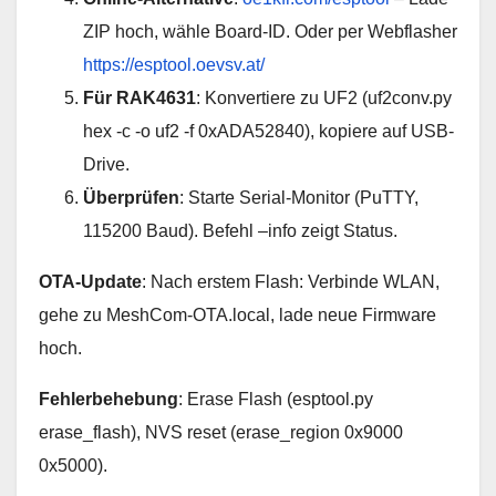
ZIP hoch, wähle Board-ID. Oder per Webflasher
https://esptool.oevsv.at/
Für RAK4631
: Konvertiere zu UF2 (uf2conv.py
hex -c -o uf2 -f 0xADA52840), kopiere auf USB-
Drive.
Überprüfen
: Starte Serial-Monitor (PuTTY,
115200 Baud). Befehl –info zeigt Status.
OTA-Update
: Nach erstem Flash: Verbinde WLAN,
gehe zu MeshCom-OTA.local, lade neue Firmware
hoch.
Fehlerbehebung
: Erase Flash (esptool.py
erase_flash), NVS reset (erase_region 0x9000
0x5000).