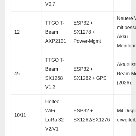
V0.7
Neuere 
TTGO T-
ESP32 +
mit bes
12
Beam
SX1278 +
Akku-
AXP2101
Power-Mgmt
Monitori
TTGO T-
Aktuellst
Beam
ESP32 +
45
Beam-Mo
SX1268
SX1262 + GPS
(2026).
V1.2
Heltec
WiFi
ESP32 +
Mit Displ
10/11
LoRa 32
SX1262/SX1276
erweiterb
V2/V1