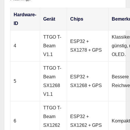
Hardware-
Gerät
Chips
Bemerk
ID
TTGO T-
Klassiker
ESP32 +
4
Beam
günstig, 
SX1278 + GPS
V1.1
OLED.
TTGO T-
Beam
ESP32 +
Bessere
5
SX1268
SX1268 + GPS
Reichwei
V1.1
TTGO T-
Beam
ESP32 +
6
Kompakt
SX1262
SX1262 + GPS