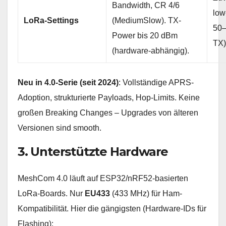
Bandwidth, CR 4/6
low
LoRa-Settings
(MediumSlow). TX-
50
Power bis 20 dBm
TX)
(hardware-abhängig).
Neu in 4.0-Serie (seit 2024)
: Vollständige APRS-
Adoption, strukturierte Payloads, Hop-Limits. Keine
großen Breaking Changes – Upgrades von älteren
Versionen sind smooth.
3. Unterstützte Hardware
MeshCom 4.0 läuft auf ESP32/nRF52-basierten
LoRa-Boards. Nur
EU433
(433 MHz) für Ham-
Kompatibilität. Hier die gängigsten (Hardware-IDs für
Flashing):