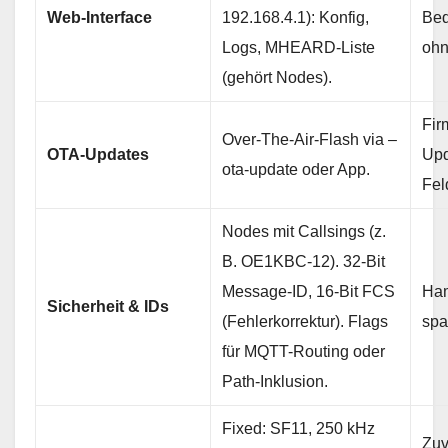
Web-Interface
192.168.4.1): Konfig,
Bed
Logs, MHEARD-Liste
ohn
(gehört Nodes).
Fir
Over-The-Air-Flash via –
OTA-Updates
Upd
ota-update oder App.
Fel
Nodes mit Callsings (z.
B. OE1KBC-12). 32-Bit
Message-ID, 16-Bit FCS
Ham
Sicherheit & IDs
(Fehlerkorrektur). Flags
spa
für MQTT-Routing oder
Path-Inklusion.
Fixed: SF11, 250 kHz
Zuv