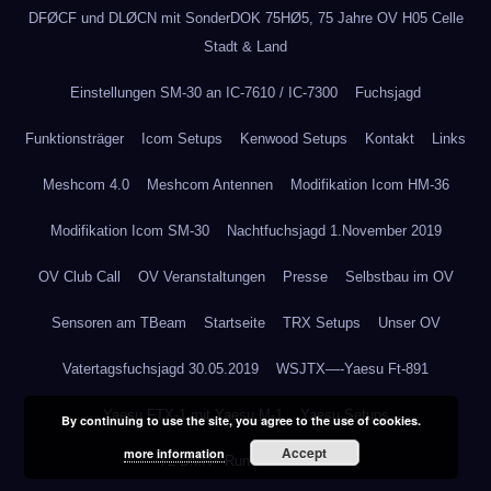
DFØCF und DLØCN mit SonderDOK 75HØ5, 75 Jahre OV H05 Celle
Stadt & Land
Einstellungen SM-30 an IC-7610 / IC-7300
Fuchsjagd
Funktionsträger
Icom Setups
Kenwood Setups
Kontakt
Links
Meshcom 4.0
Meshcom Antennen
Modifikation Icom HM-36
Modifikation Icom SM-30
Nachtfuchsjagd 1.November 2019
OV Club Call
OV Veranstaltungen
Presse
Selbstbau im OV
Sensoren am TBeam
Startseite
TRX Setups
Unser OV
Vatertagsfuchsjagd 30.05.2019
WSJTX—-Yaesu Ft-891
Yaesu FTX-1 mit Yaesu M-1
Yaesu Setups
By continuing to use the site, you agree to the use of cookies.
Accept
more information
YL DMR+ Runde REF 4185