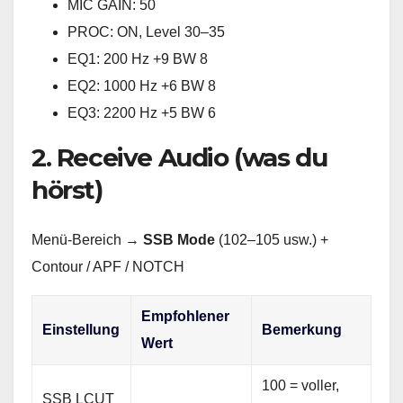
MIC GAIN: 50
PROC: ON, Level 30–35
EQ1: 200 Hz +9 BW 8
EQ2: 1000 Hz +6 BW 8
EQ3: 2200 Hz +5 BW 6
2. Receive Audio (was du
hörst)
Menü-Bereich →
SSB Mode
(102–105 usw.) +
Contour / APF / NOTCH
Empfohlener
Einstellung
Bemerkung
Wert
100 = voller,
SSB LCUT