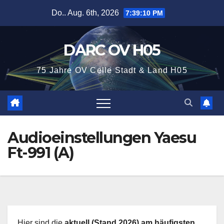
Zum
Do.. Aug. 6th, 2026
7:39:11 PM
Inhalt
springen
DARC OV H05
75 Jahre OV Celle Stadt & Land H05
Audioeinstellungen Yaesu
Ft-991 (A)
Hier sind die
aktuell (Stand 2026) am häufigsten