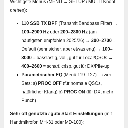
Wichtigste Menüs (MENU → SETUP / MULTI-Knopf
drehen):
110 SSB TX BPF
(Transmit Bandpass Filter) →
100–2900 Hz
oder
200–2800 Hz
(am
häufigsten empfohlen 2025/26) →
300–2700
=
Default (sehr sicher, aber etwas eng) →
100–
3000
= basslastig, voll, gut für Local/QSOs →
400–2600
= scharf, crisp, gut für DX/Pile-up
Parametrischer EQ
(Menü 119–127) – zwei
Sets: a)
PROC OFF
(für normale QSOs,
natürlicher Klang) b)
PROC ON
(für DX, mehr
Punch)
Sehr oft genutzte / gute Start-Einstellungen
(mit
Handmikrofon MH-31 oder MD-100):