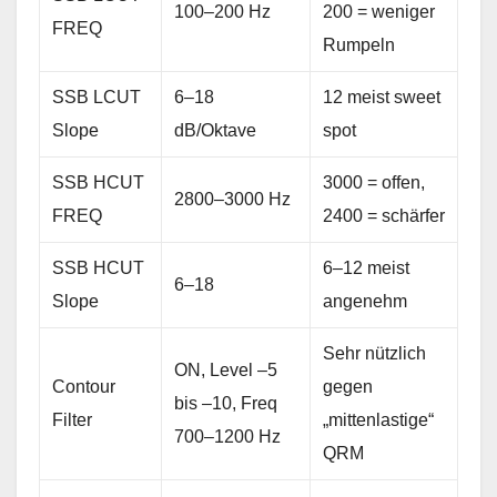
100–200 Hz
200 = weniger
FREQ
Rumpeln
SSB LCUT
6–18
12 meist sweet
Slope
dB/Oktave
spot
SSB HCUT
3000 = offen,
2800–3000 Hz
FREQ
2400 = schärfer
SSB HCUT
6–12 meist
6–18
Slope
angenehm
Sehr nützlich
ON, Level –5
Contour
gegen
bis –10, Freq
Filter
„mittenlastige“
700–1200 Hz
QRM