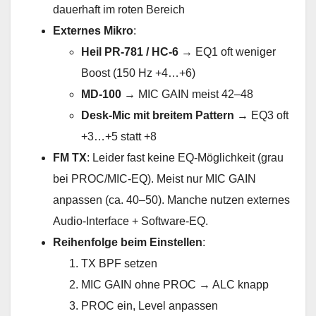
dauerhaft im roten Bereich
Externes Mikro
:
Heil PR-781 / HC-6
→ EQ1 oft weniger
Boost (150 Hz +4…+6)
MD-100
→ MIC GAIN meist 42–48
Desk-Mic mit breitem Pattern
→ EQ3 oft
+3…+5 statt +8
FM TX
: Leider fast keine EQ-Möglichkeit (grau
bei PROC/MIC-EQ). Meist nur MIC GAIN
anpassen (ca. 40–50). Manche nutzen externes
Audio-Interface + Software-EQ.
Reihenfolge beim Einstellen
:
TX BPF setzen
MIC GAIN ohne PROC → ALC knapp
PROC ein, Level anpassen