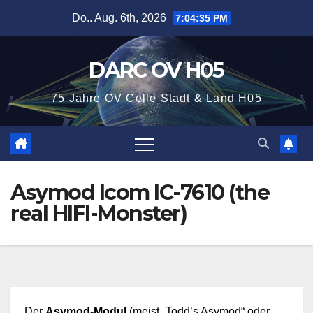
Zum
Do.. Aug. 6th, 2026
7:04:36 PM
Inhalt
springen
DARC OV H05
75 Jahre OV Celle Stadt & Land H05
Asymod Icom IC-7610 (the
real HIFI-Monster)
Der
Asymod-Modul
(meist „Todd’s Asymod“ oder