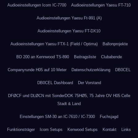
Audioeinstellungen Icom IC-7700
Audioeinstellungen Yaesu FT-710
Audioeinstellungen Yaesu Ft-991 (A)
Audioeinstellungen Yaesu FT-DX10
Audioeinstellungen Yaesu FTX-1 (Field / Optima)
Ballonprojekte
BD 200 an Kennwood TS-890
Beitragsliste
Clubabende
Companyrunde H05 auf 10 Meter
Datenschutzerklärung
DB0CEL
DB0CEL Dashboard
Der Vorstand
DFØCF und DLØCN mit SonderDOK 75HØ5, 75 Jahre OV H05 Celle
Stadt & Land
Einstellungen SM-30 an IC-7610 / IC-7300
Fuchsjagd
Funktionsträger
Icom Setups
Kenwood Setups
Kontakt
Links